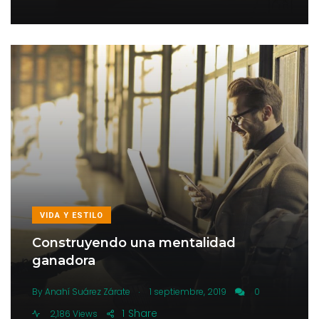
VIDA Y ESTILO
Construyendo una mentalidad
ganadora
.
By
Anahí Suárez Zárate
1 septiembre, 2019
0
1
Share
2,186 Views