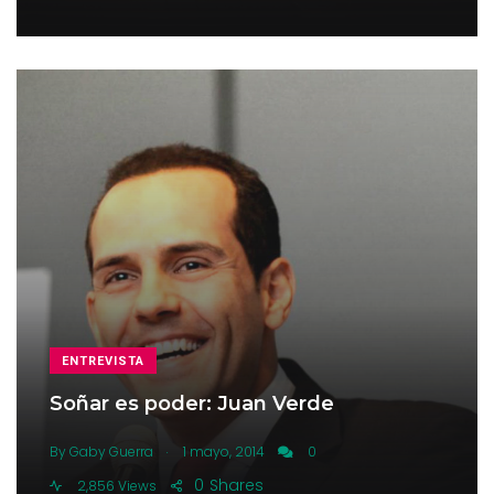
ENTREVISTA
Soñar es poder: Juan Verde
.
By
Gaby Guerra
1 mayo, 2014
0
0
Shares
2,856 Views