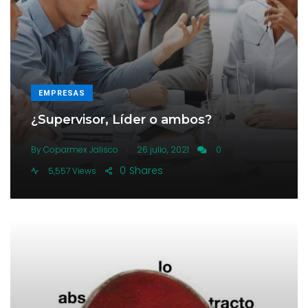
EMPRESAS
¿Supervisor, Líder o ambos?
.
By
Coparmex Jalisco
26 julio, 2021
0
0
Shares
5,557 Views