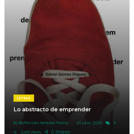
LETRAS
Lo abstracto de emprender
.
By
Bertha Inés Herrerías Franco
23 junio, 2020
0
0
Shares
2,419 Views