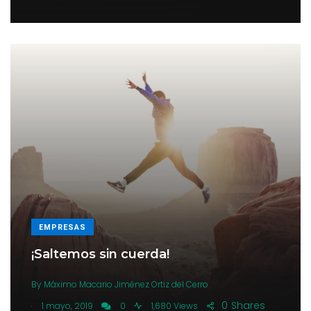
EMPRESAS
¡Saltemos sin cuerda!
By
Máximo Macario Jiménez Ortiz del Cerro
.
0
Shares
1 mayo, 2019
0
1,680 Views