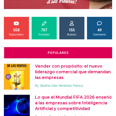
558
707
155
49
Subscribers
Entradas
Autores
Comments
POPULARES
Vender con propósito: el nuevo
liderazgo comercial que demandan
las empresas
By
Bertha Inés Herrerías Franco
Lo que el Mundial FIFA 2026 enseñó
a las empresas sobre Inteligencia
Artificial y competitividad