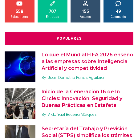
558
707
155
49
Subscribers
Entradas
Autores
Comments
POPULARES
Lo que el Mundial FIFA 2026 enseñó
a las empresas sobre Inteligencia
Artificial y competitividad
By
Juan Demetrio Panas Aguilera
Inicio de la Generación 16 de In
Circles: Innovación, Seguridad y
Buenas Prácticas en Estafeta
By
Aldo Yael Becerra Márquez
Secretaría del Trabajo y Previsión
Social (STPS) simplifica los trámites