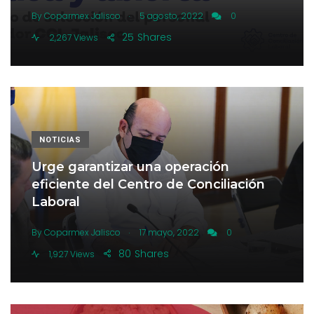
.
By
Coparmex Jalisco
5 agosto, 2022
0
25
Shares
2,267 Views
NOTICIAS
Urge garantizar una operación
eficiente del Centro de Conciliación
Laboral
.
By
Coparmex Jalisco
17 mayo, 2022
0
80
Shares
1,927 Views