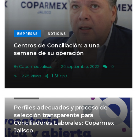
EMPRESAS
NOTICIAS
Centros de Conciliación: a una
semana de su operación
.
By
Coparmex Jalisco
26 septiembre, 2022
0
1
Share
2,715 Views
NOTICIAS
Perfiles adecuados y proceso de
selección transparente para
Conciliadores Laborales: Coparmex
Jalisco