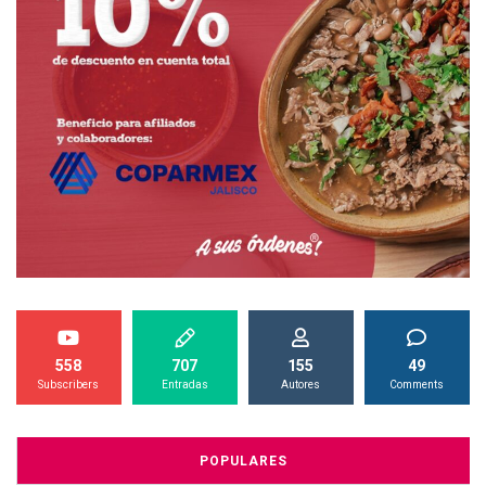
558
707
155
49
Subscribers
Entradas
Autores
Comments
POPULARES