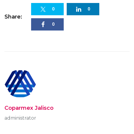
0
0
Share:
0
Coparmex Jalisco
administrator