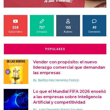
558
707
155
49
Subscribers
Entradas
Autores
Comments
POPULARES
Vender con propósito: el nuevo
liderazgo comercial que demandan
las empresas
By
Bertha Inés Herrerías Franco
Lo que el Mundial FIFA 2026 enseñó
a las empresas sobre Inteligencia
Artificial y competitividad
By
Juan Demetrio Panas Aguilera