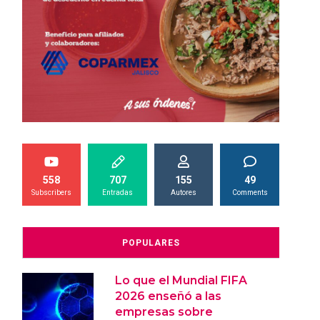
558
707
155
49
Subscribers
Entradas
Autores
Comments
POPULARES
Lo que el Mundial FIFA
2026 enseñó a las
empresas sobre