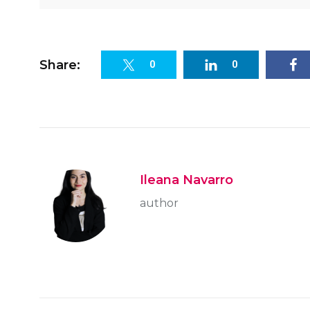
Share:
0
0
Ileana Navarro
author