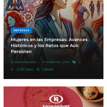
EMPRESAS
Mujeres en las Empresas: Avances
Históricos y los Retos que Aún
Persisten
.
By
Ileana Navarro
8 noviembre, 2024
0
1
Share
2,790 Views