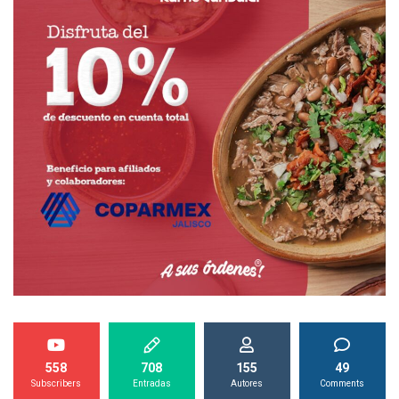
558
708
155
49
Subscribers
Entradas
Autores
Comments