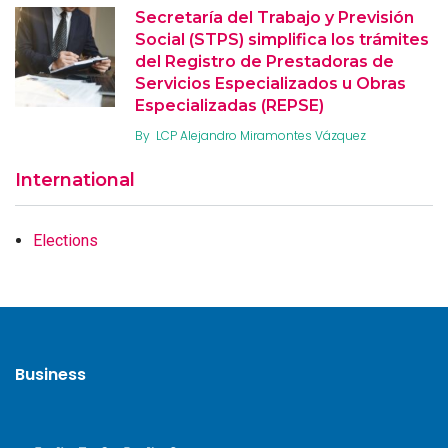
Secretaría del Trabajo y Previsión
Social (STPS) simplifica los trámites
del Registro de Prestadoras de
Servicios Especializados u Obras
Especializadas (REPSE)
By
LCP Alejandro Miramontes Vázquez
International
Elections
Business