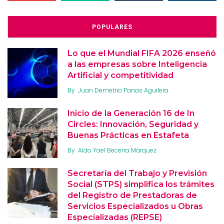
POPULARES
Lo que el Mundial FIFA 2026 enseñó
a las empresas sobre Inteligencia
Artificial y competitividad
By
Juan Demetrio Panas Aguilera
Inicio de la Generación 16 de In
Circles: Innovación, Seguridad y
Buenas Prácticas en Estafeta
By
Aldo Yael Becerra Márquez
Secretaría del Trabajo y Previsión
Social (STPS) simplifica los trámites
del Registro de Prestadoras de
Servicios Especializados u Obras
Especializadas (REPSE)