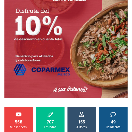
558
707
155
49
Subscribers
Entradas
Autores
Comments