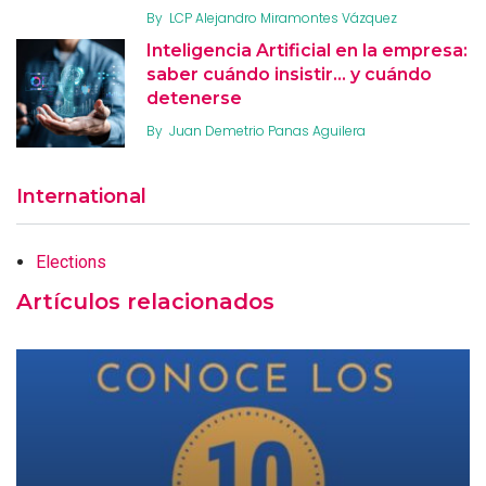
By
LCP Alejandro Miramontes Vázquez
Inteligencia Artificial en la empresa:
saber cuándo insistir… y cuándo
detenerse
By
Juan Demetrio Panas Aguilera
International
Elections
Artículos relacionados