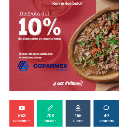
558
708
155
49
Subscribers
Entradas
Autores
Comments