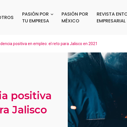
PASIÓN POR
PASIÓN POR
REVISTA ENT
OTROS
TU EMPRESA
MÉXICO
EMPRESARIAL
dencia positiva en empleo: el reto para Jalisco en 2021
a positiva
ra Jalisco