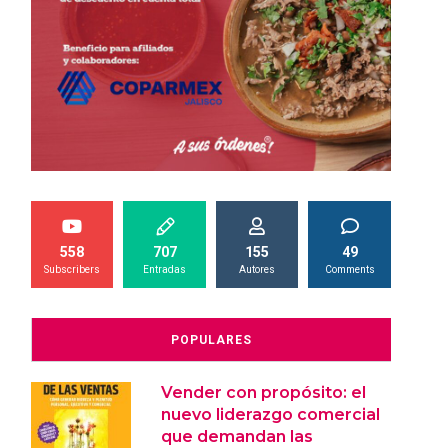
558
707
155
49
Subscribers
Entradas
Autores
Comments
POPULARES
Vender con propósito: el
nuevo liderazgo comercial
que demandan las