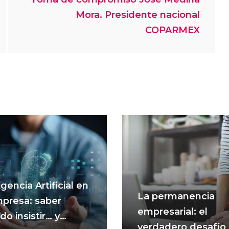
Mora. Presidente nacional
COPARMEX
igencia Artificial en
La permanencia
mpresa: saber
empresarial: el
o insistir… y
verdadero desafío