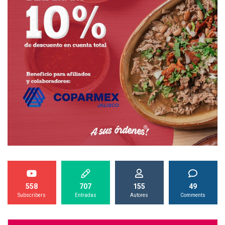
558
707
155
49
Subscribers
Entradas
Autores
Comments