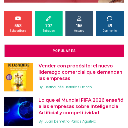
558
707
155
49
Subscribers
Entradas
Autores
Comments
POPULARES
Vender con propósito: el nuevo
liderazgo comercial que demandan
las empresas
By
Bertha Inés Herrerías Franco
Lo que el Mundial FIFA 2026 enseñó
a las empresas sobre Inteligencia
Artificial y competitividad
By
Juan Demetrio Panas Aguilera