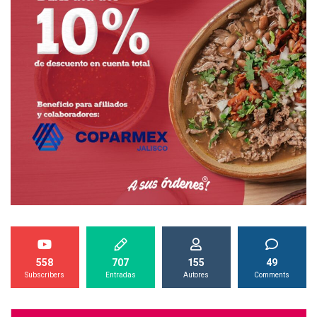
558
707
155
49
Subscribers
Entradas
Autores
Comments