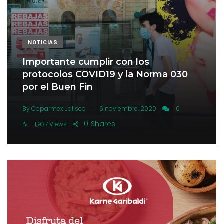
NOTICIAS
Importante cumplir con los
protocolos COVID19 y la Norma 030
por el Buen Fin
.
By
Coparmex Jalisco
6 noviembre, 2020
0
0
Shares
1,937 Views