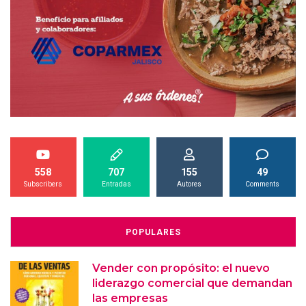
558
707
155
49
Subscribers
Entradas
Autores
Comments
POPULARES
Vender con propósito: el nuevo
liderazgo comercial que demandan
las empresas