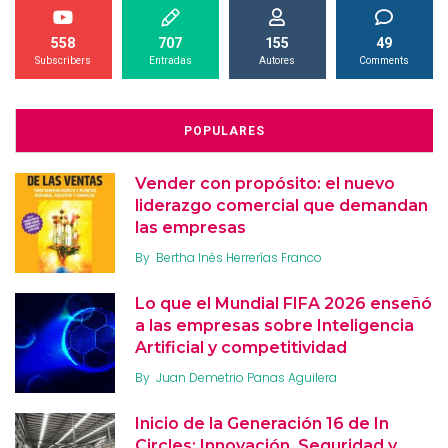
558
707
155
49
Subscribers
Entradas
Autores
Comments
POPULARES
Vender con propósito: el nuevo
liderazgo comercial que demandan
las empresas
By
Bertha Inés Herrerías Franco
Lo que el Mundial FIFA 2026 enseñó
a las empresas sobre Inteligencia
Artificial y competitividad
By
Juan Demetrio Panas Aguilera
Inicio de la Generación 16 de In
Circles: Innovación, Seguridad y