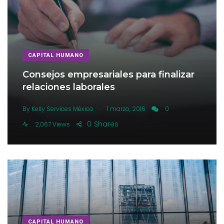
CAPITAL HUMANO
Consejos empresariales para finalizar
relaciones laborales
.
By
Kelly Services México
1 marzo, 2016
0
0
Shares
2,067 Views
CAPITAL HUMANO