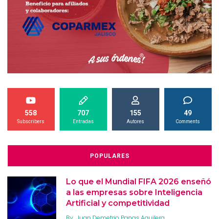
558
707
155
49
Subscribers
Entradas
Autores
Comments
POPULARES
Lo que el Mundial FIFA 2026 enseñó
a las empresas sobre Inteligencia
Artificial y competitividad
By
Juan Demetrio Panas Aguilera