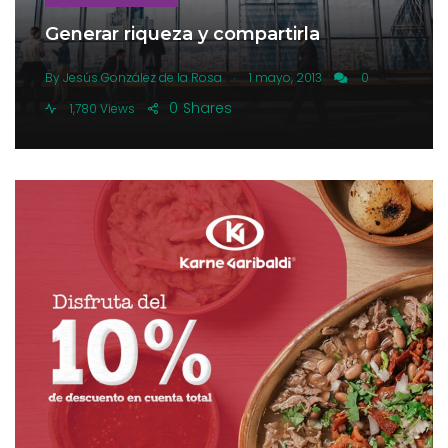
Generar riqueza y compartirla
.
By
Jesús González de la Rosa
1 mayo, 2013
0
0
Shares
1,780 Views