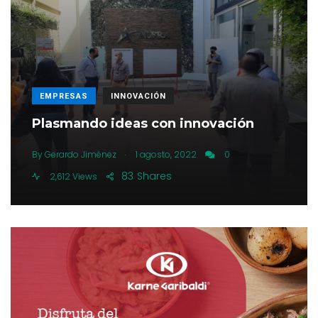
EMPRESAS
INNOVACIÓN
Plasmando ideas con innovación
.
By
Gerardo Jiménez
1 agosto, 2022
0
83
Shares
2,612 Views