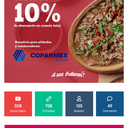
558
708
155
49
Subscribers
Entradas
Autores
Comments