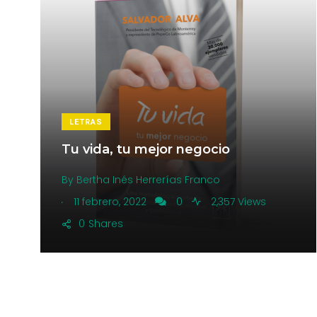
LETRAS
Tu vida, tu mejor negocio
By
Bertha Inés Herrerías Franco
.
11 febrero, 2022
0
2,357 Views
0
Shares