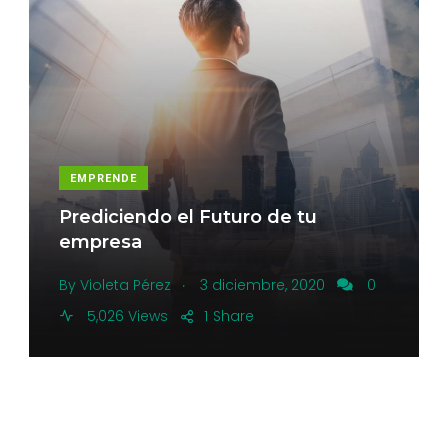
EMPRENDE
Prediciendo el Futuro de tu
empresa
.
By
Violeta Pérez
3 diciembre, 2020
0
5,026 Views
1
Share