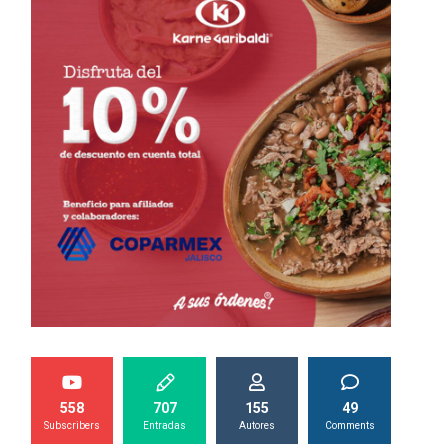
558
707
155
49
Subscribers
Entradas
Autores
Comments