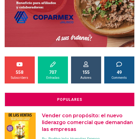
558
707
155
49
Subscribers
Entradas
Autores
Comments
POPULARES
Vender con propósito: el nuevo
liderazgo comercial que demandan
las empresas
By
Bertha Inés Herrerías Franco