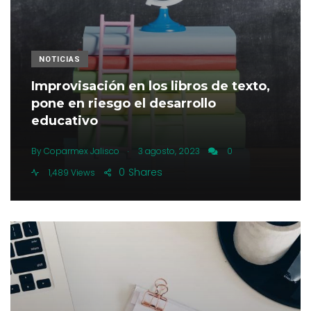
NOTICIAS
Improvisación en los libros de texto,
pone en riesgo el desarrollo
educativo
.
By
Coparmex Jalisco
3 agosto, 2023
0
0
Shares
1,489 Views