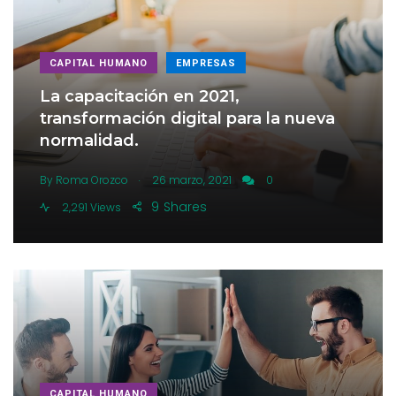
CAPITAL HUMANO
EMPRESAS
La capacitación en 2021,
transformación digital para la nueva
normalidad.
.
By
Roma Orozco
26 marzo, 2021
0
9
Shares
2,291 Views
CAPITAL HUMANO