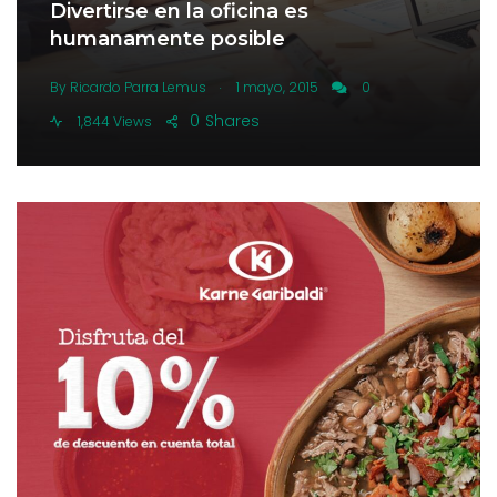
Divertirse en la oficina es
humanamente posible
.
By
Ricardo Parra Lemus
1 mayo, 2015
0
0
Shares
1,844 Views