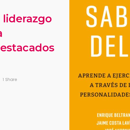
 liderazgo
a
destacados
1
Share