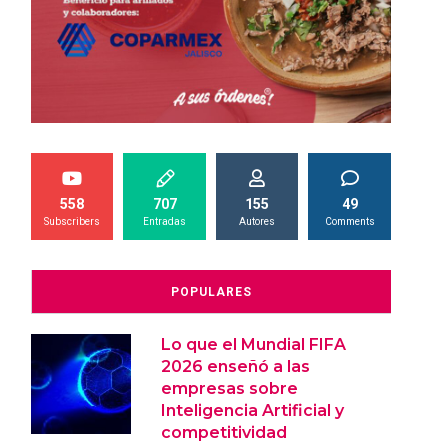
558
707
155
49
Subscribers
Entradas
Autores
Comments
POPULARES
Lo que el Mundial FIFA
2026 enseñó a las
empresas sobre
Inteligencia Artificial y
competitividad