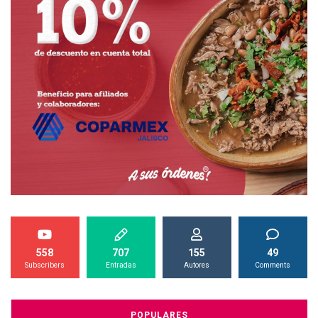
558
707
155
49
Subscribers
Entradas
Autores
Comments
POPULARES