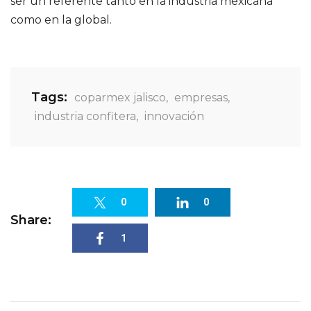
ser un referente tanto en la industria mexicana
como en la global.
Tags:
coparmex jalisco
,
empresas
,
industria confitera
,
innovación
0
0
Share:
1