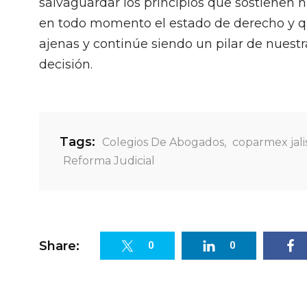
salvaguardar los principios que sostienen n
en todo momento el estado de derecho y que
ajenas y continúe siendo un pilar de nues
decisión.
Tags:
Colegios De Abogados
,
coparmex jali
Reforma Judicial
Share:
0
0