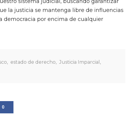
uestro sistema judicial, buscando garantizar
 la justicia se mantenga libre de influencias
tra democracia por encima de cualquier
sco
,
estado de derecho
,
Justicia Imparcial
,
0