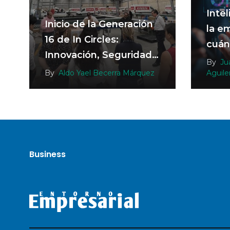
Intel
Inicio de la Generación
la e
16 de In Circles:
cuánd
Innovación, Seguridad y
cuán
By
Ju
Buenas Prácticas en
By
Aldo Yael Becerra Márquez
Aguile
Estafeta
Business