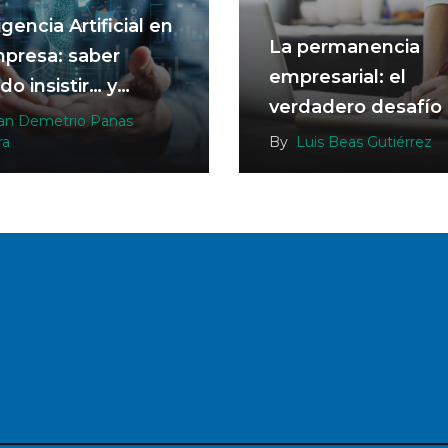
igencia Artificial en
La permanencia
mpresa: saber
empresarial: el
o insistir… y
verdadero desafío
do detenerse
an Demetrio Panas
las mipymes
ra
By
Luis Beas Gutiérrez