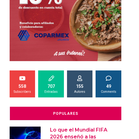
558
707
155
49
Subscribers
Entradas
Autores
Comments
POPULARES
Lo que el Mundial FIFA
2026 enseñó a las