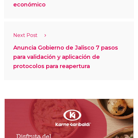
económico
Next Post
Anuncia Gobierno de Jalisco 7 pasos
para validación y aplicación de
protocolos para reapertura