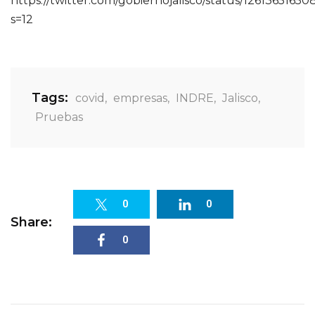
https://twitter.com/gobiernojalisco/status/1261365165
s=12
Tags:
covid
,
empresas
,
INDRE
,
Jalisco
,
Pruebas
0
0
Share:
0