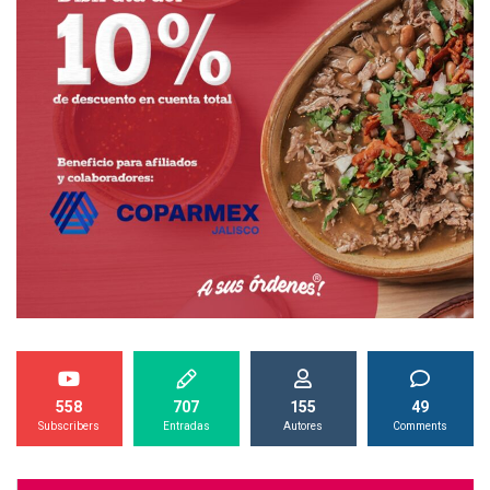
558
707
155
49
Subscribers
Entradas
Autores
Comments