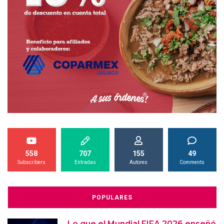
558
707
155
49
Subscribers
Entradas
Autores
Comments
POPULARES
Lo que el Mundial FIFA 2026 enseñó