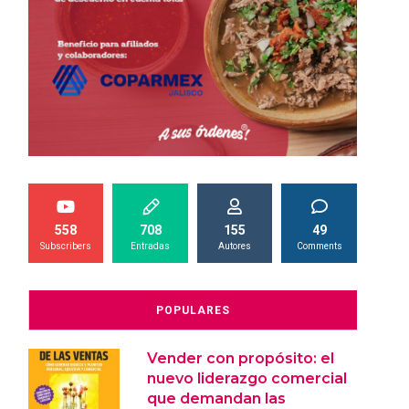
558
708
155
49
Subscribers
Entradas
Autores
Comments
POPULARES
Vender con propósito: el
nuevo liderazgo comercial
que demandan las