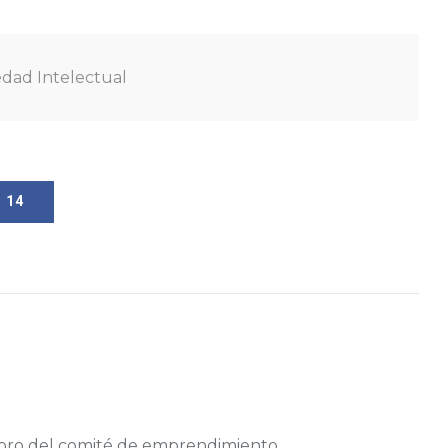
dad Intelectual
14
bro del comité de emprendimiento