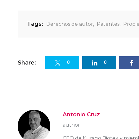
Tags:
Derechos de autor
,
Patentes
,
Propie
Share:
0
0
Antonio Cruz
author
CEO de Kurago Biotek y miem