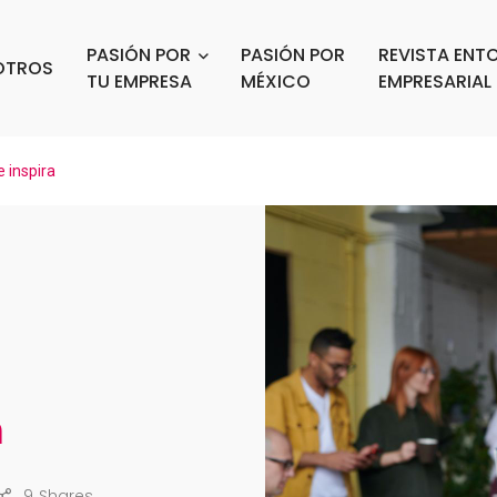
PASIÓN POR
PASIÓN POR
REVISTA ENT
OTROS
TU EMPRESA
MÉXICO
EMPRESARIAL
 inspira
a
9
Shares