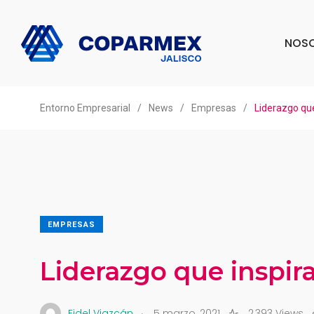
NOS
Entorno Empresarial
/
News
/
Empresas
/
Liderazgo que
EMPRESAS
Liderazgo que inspir
.
Fidel Viazcán
5 marzo, 2021
2,393 Views