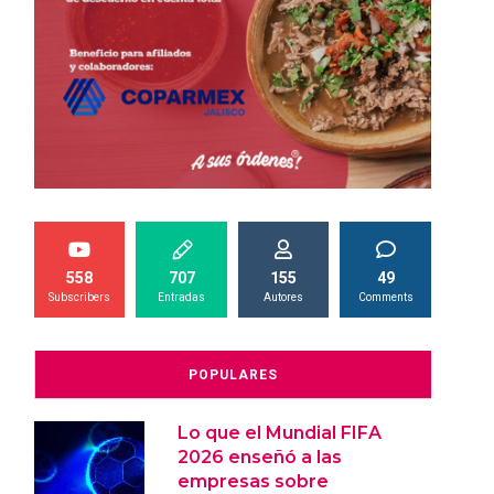
558
707
155
49
Subscribers
Entradas
Autores
Comments
POPULARES
Lo que el Mundial FIFA
2026 enseñó a las
empresas sobre