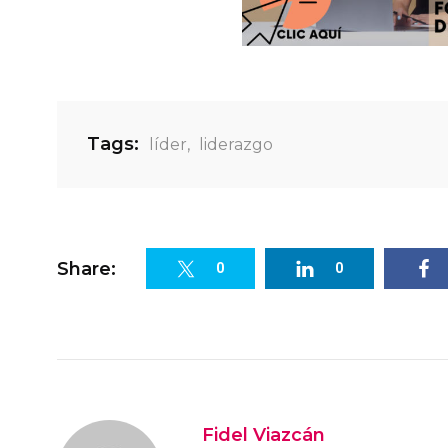
Tags:
líder
,
liderazgo
Share:
0
0
Fidel Viazcán