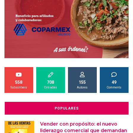
558
708
155
49
Subscribers
Entradas
Autores
Comments
POPULARES
Vender con propósito: el nuevo
liderazgo comercial que demandan