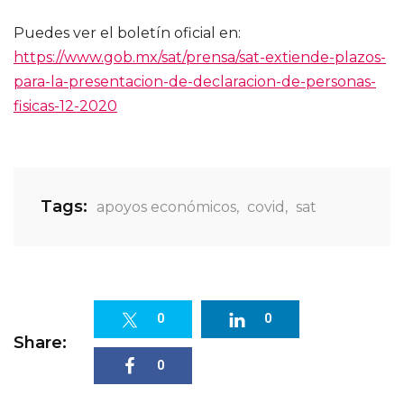
Puedes ver el boletín oficial en:
https://www.gob.mx/sat/prensa/sat-extiende-plazos-
para-la-presentacion-de-declaracion-de-personas-
fisicas-12-2020
Tags:
apoyos económicos
,
covid
,
sat
0
0
Share:
0