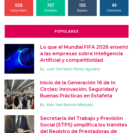
558
707
155
49
Subscribers
Entradas
Autores
Comments
POPULARES
Lo que el Mundial FIFA 2026 enseñó
a las empresas sobre Inteligencia
Artificial y competitividad
By
Juan Demetrio Panas Aguilera
Inicio de la Generación 16 de In
Circles: Innovación, Seguridad y
Buenas Prácticas en Estafeta
By
Aldo Yael Becerra Márquez
Secretaría del Trabajo y Previsión
Social (STPS) simplifica los trámites
del Registro de Prestadoras de