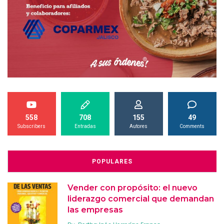
558
708
155
49
Subscribers
Entradas
Autores
Comments
POPULARES
Vender con propósito: el nuevo
liderazgo comercial que demandan
las empresas