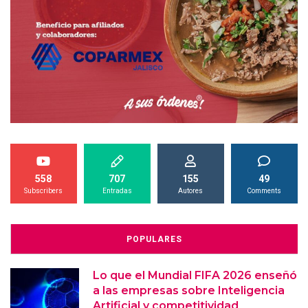
558
707
155
49
Subscribers
Entradas
Autores
Comments
POPULARES
Lo que el Mundial FIFA 2026 enseñó
a las empresas sobre Inteligencia
Artificial y competitividad