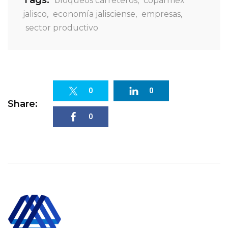
bloqueos carreteros
,
coparmex
jalisco
,
economía jalisciense
,
empresas
,
sector productivo
0
0
Share:
0