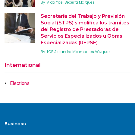
By
Aldo Yael Becerra Márquez
Secretaría del Trabajo y Previsión
Social (STPS) simplifica los trámites
del Registro de Prestadoras de
Servicios Especializados u Obras
Especializadas (REPSE)
By
LCP Alejandro Miramontes Vázquez
International
Elections
Business