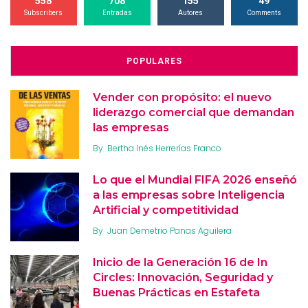
558
708
155
49
Subscribers
Entradas
Autores
Comments
POPULARES
Vender con propósito: el nuevo
liderazgo comercial que demandan
las empresas
By
Bertha Inés Herrerías Franco
Lo que el Mundial FIFA 2026 enseñó
a las empresas sobre Inteligencia
Artificial y competitividad
By
Juan Demetrio Panas Aguilera
Inicio de la Generación 16 de In
Circles: Innovación, Seguridad y
Buenas Prácticas en Estafeta