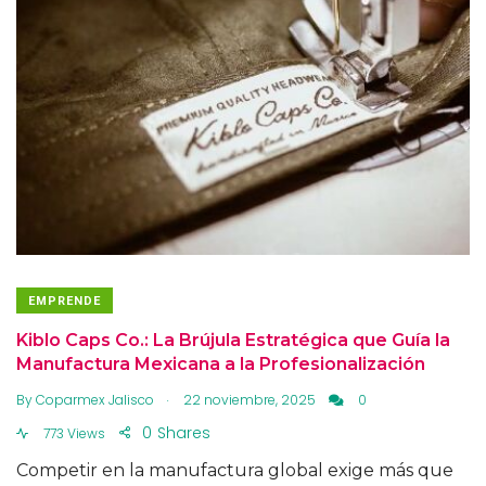
EMPRENDE
Kiblo Caps Co.: La Brújula Estratégica que Guía la
Manufactura Mexicana a la Profesionalización
.
By
Coparmex Jalisco
22 noviembre, 2025
0
0
Shares
773 Views
Competir en la manufactura global exige más que