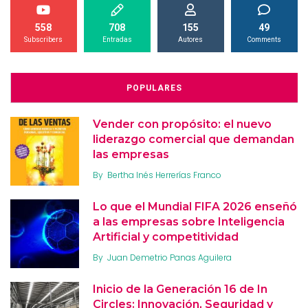
558
708
155
49
Subscribers
Entradas
Autores
Comments
POPULARES
Vender con propósito: el nuevo
liderazgo comercial que demandan
las empresas
By
Bertha Inés Herrerías Franco
Lo que el Mundial FIFA 2026 enseñó
a las empresas sobre Inteligencia
Artificial y competitividad
By
Juan Demetrio Panas Aguilera
Inicio de la Generación 16 de In
Circles: Innovación, Seguridad y