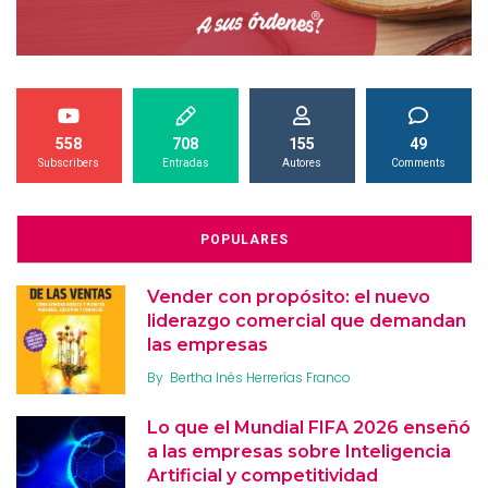
558
708
155
49
Subscribers
Entradas
Autores
Comments
POPULARES
Vender con propósito: el nuevo
liderazgo comercial que demandan
las empresas
By
Bertha Inés Herrerías Franco
Lo que el Mundial FIFA 2026 enseñó
a las empresas sobre Inteligencia
Artificial y competitividad