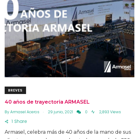
BREVES
40 años de trayectoria ARMASEL
.
By
Armasel Aceros
29 junio, 2021
0
2,893 Views
1
Share
Armasel, celebra más de 40 años de la mano de sus