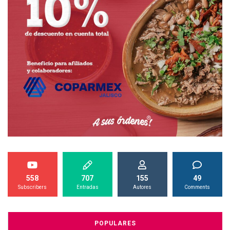
558
707
155
49
Subscribers
Entradas
Autores
Comments
POPULARES