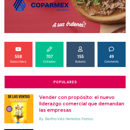
558
707
155
49
Subscribers
Entradas
Autores
Comments
POPULARES
Vender con propósito: el nuevo
liderazgo comercial que demandan
las empresas
By
Bertha Inés Herrerías Franco