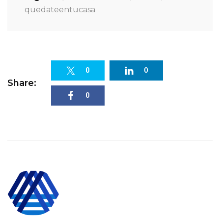
quedateentucasa
0
0
Share:
0