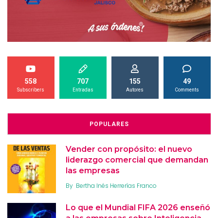
558
707
155
49
Subscribers
Entradas
Autores
Comments
POPULARES
Vender con propósito: el nuevo
liderazgo comercial que demandan
las empresas
By
Bertha Inés Herrerías Franco
Lo que el Mundial FIFA 2026 enseñó