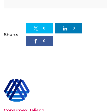
0
0
Share:
0
Coparmex Jalisco