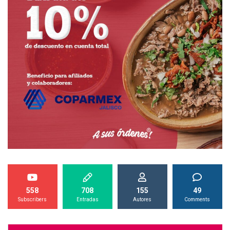
558
708
155
49
Subscribers
Entradas
Autores
Comments