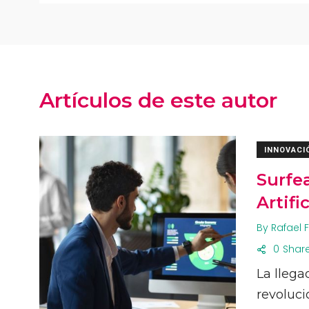
Artículos de este autor
INNOVACI
Surfea
Artif
By
Rafael 
0
Shar
La lleg
revoluci