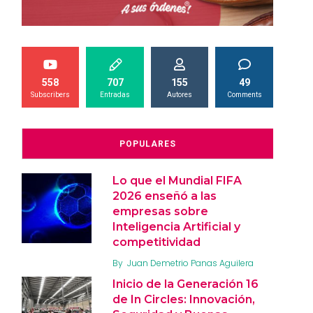
558
707
155
49
Subscribers
Entradas
Autores
Comments
POPULARES
Lo que el Mundial FIFA
2026 enseñó a las
empresas sobre
Inteligencia Artificial y
competitividad
By
Juan Demetrio Panas Aguilera
Inicio de la Generación 16
de In Circles: Innovación,