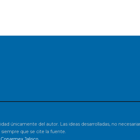
lidad únicamente del autor. Las ideas desarrolladas, no necesar
 siempre que se cite la fuente.
Coparmex Jalisco