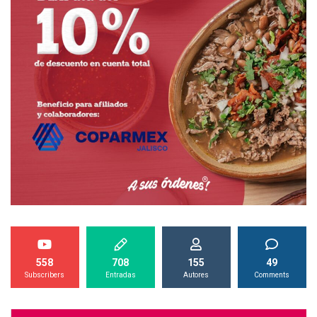
558
708
155
49
Subscribers
Entradas
Autores
Comments