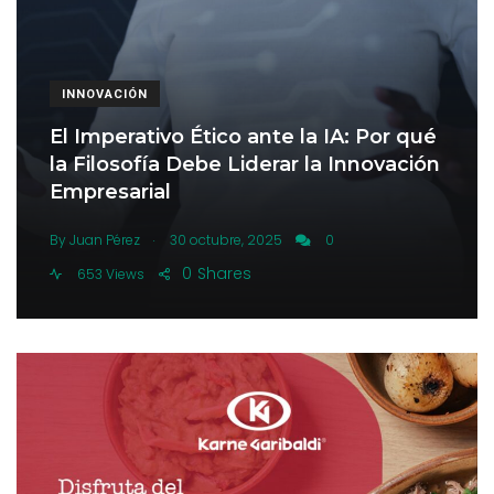
INNOVACIÓN
El Imperativo Ético ante la IA: Por qué
la Filosofía Debe Liderar la Innovación
Empresarial
.
By
Juan Pérez
30 octubre, 2025
0
0
Shares
653 Views