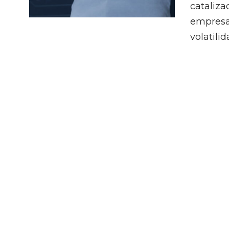
cataliza
empresa
volatili