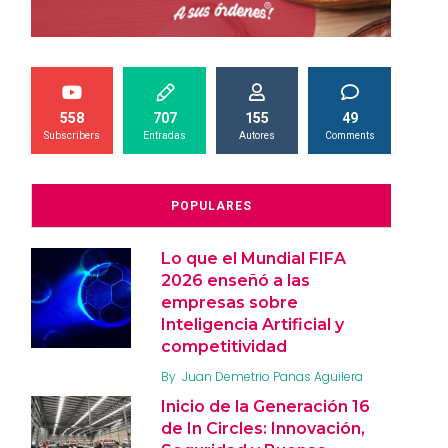
558
707
155
49
Subscribers
Entradas
Autores
Comments
POPULARES
Lo que el Mundial FIFA
2026 enseñó a las
empresas sobre
Inteligencia Artificial y
competitividad
By
Juan Demetrio Panas Aguilera
Inicio de la Generación 16
de In Circles: Innovación,