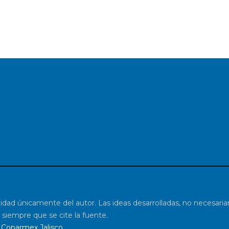
lidad únicamente del autor. Las ideas desarrolladas, no necesar
 siempre que se cite la fuente.
Coparmex Jalisco