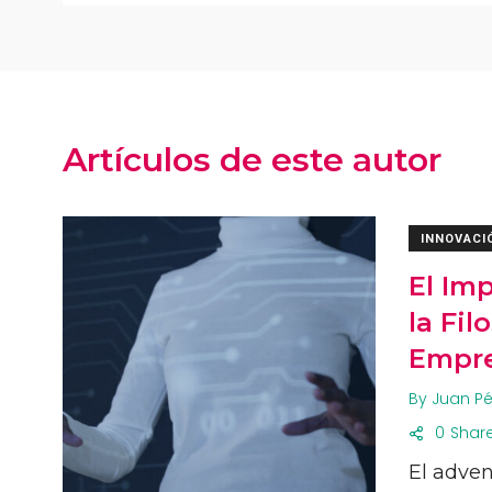
Artículos de este autor
INNOVACI
El Imp
la Fil
Empre
By
Juan Pé
0
Shar
El adven