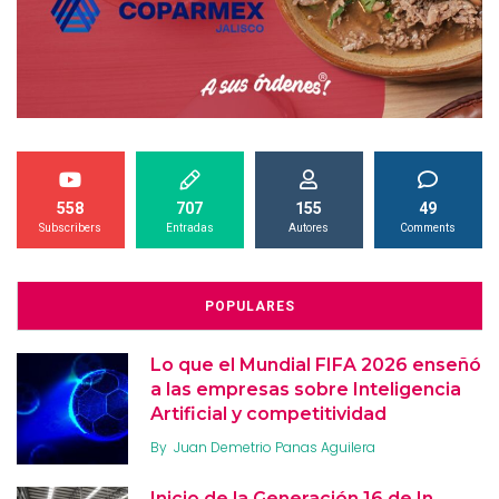
558
707
155
49
Subscribers
Entradas
Autores
Comments
POPULARES
Lo que el Mundial FIFA 2026 enseñó
a las empresas sobre Inteligencia
Artificial y competitividad
By
Juan Demetrio Panas Aguilera
Inicio de la Generación 16 de In