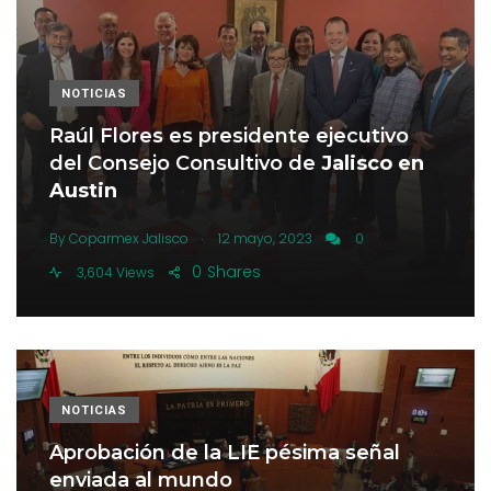
NOTICIAS
Raúl Flores es presidente ejecutivo
del Consejo Consultivo de
Jalisco en
Austin
.
By
Coparmex Jalisco
12 mayo, 2023
0
0
Shares
3,604 Views
NOTICIAS
Aprobación de la LIE pésima señal
enviada al mundo