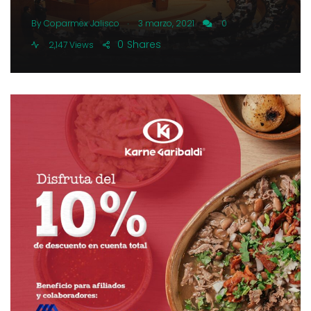
.
By
Coparmex Jalisco
3 marzo, 2021
0
0
Shares
2,147 Views