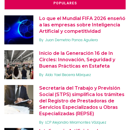
POPULARES
Lo que el Mundial FIFA 2026 enseñó
a las empresas sobre Inteligencia
Artificial y competitividad
By
Juan Demetrio Panas Aguilera
Inicio de la Generación 16 de In
Circles: Innovación, Seguridad y
Buenas Prácticas en Estafeta
By
Aldo Yael Becerra Márquez
Secretaría del Trabajo y Previsión
Social (STPS) simplifica los trámites
del Registro de Prestadoras de
Servicios Especializados u Obras
Especializadas (REPSE)
By
LCP Alejandro Miramontes Vázquez