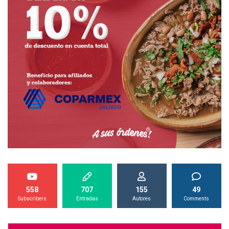
558
707
155
49
Subscribers
Entradas
Autores
Comments