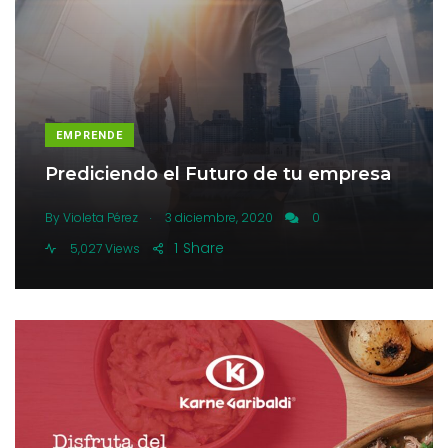
EMPRENDE
Prediciendo el Futuro de tu empresa
.
By
Violeta Pérez
3 diciembre, 2020
0
1
Share
5,027 Views