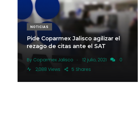
NOTICIAS
Pide Coparmex Jalisco agilizar el
rezago de citas ante el SAT
.
By
Coparmex Jalisco
12 julio, 2021
0
2,088 Views
5
Shares