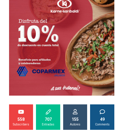
558
707
155
49
Subscribers
Entradas
Autores
Comments