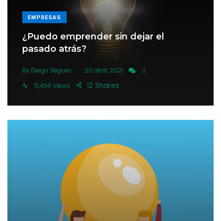
EMPRESAS
¿Puedo emprender sin dejar el
pasado atrás?
.
By
Diego Segura
20 abril, 2021
2
12
Shares
5,456 Views