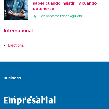
saber cuándo insistir… y cuándo
detenerse
By
Juan Demetrio Panas Aguilera
International
Elections
Business