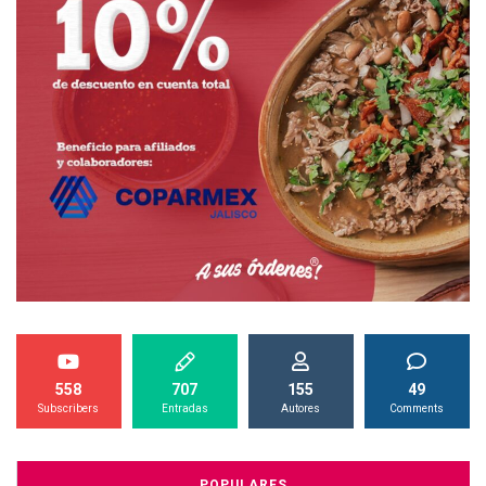
558
707
155
49
Subscribers
Entradas
Autores
Comments
POPULARES