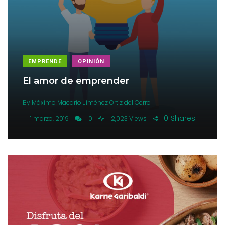
EMPRENDE
OPINIÓN
El amor de emprender
By
Máximo Macario Jiménez Ortiz del Cerro
.
0
Shares
1 marzo, 2019
0
2,023 Views