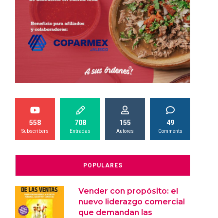
558
708
155
49
Subscribers
Entradas
Autores
Comments
POPULARES
Vender con propósito: el
nuevo liderazgo comercial
que demandan las