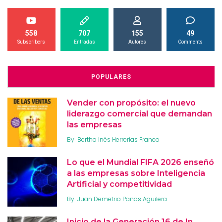
558
707
155
49
Subscribers
Entradas
Autores
Comments
POPULARES
Vender con propósito: el nuevo
liderazgo comercial que demandan
las empresas
By
Bertha Inés Herrerías Franco
Lo que el Mundial FIFA 2026 enseñó
a las empresas sobre Inteligencia
Artificial y competitividad
By
Juan Demetrio Panas Aguilera
Inicio de la Generación 16 de In