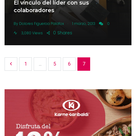
El vínculo del líder con sus
colaboradores
.
By
Dolores Figueroa Palafox
1 marzo, 2013
0
0
Shares
3,080 Views
1
...
5
6
7