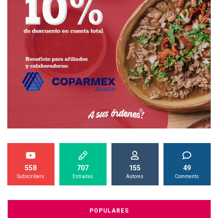
558
707
155
49
Subscribers
Entradas
Autores
Comments
POPULARES