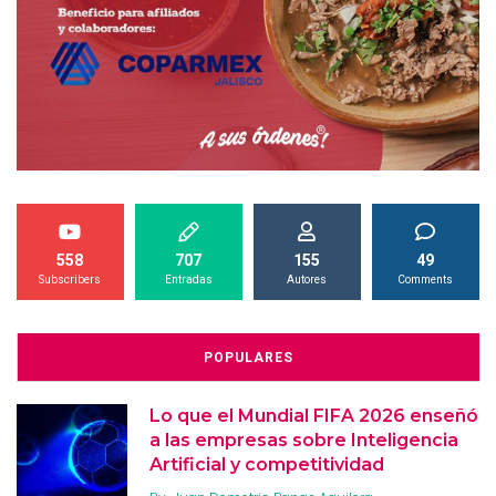
558
707
155
49
Subscribers
Entradas
Autores
Comments
POPULARES
Lo que el Mundial FIFA 2026 enseñó
a las empresas sobre Inteligencia
Artificial y competitividad