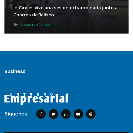
In Circles vive una sesión extraordinaria junto a
Charros de Jalisco
By
Coparmex Jalisco
Business
Síguenos