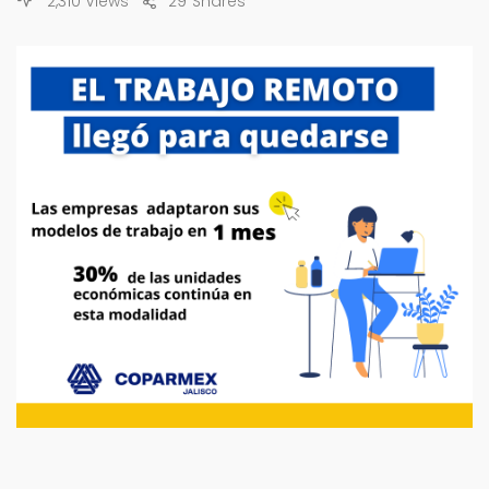
2,310 Views
29
Shares