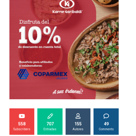
558
707
155
49
Subscribers
Entradas
Autores
Comments