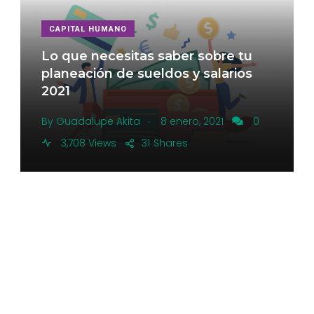
CAPITAL HUMANO
Lo que necesitas saber sobre tu
planeación de sueldos y salarios
2021
.
By
Guadalupe Akita
8 enero, 2021
0
3,708 Views
31
Shares