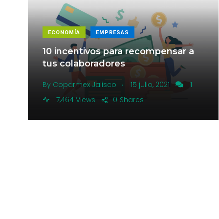
ECONOMÍA
EMPRESAS
10 incentivos para recompensar a
tus colaboradores
.
By
Coparmex Jalisco
15 julio, 2021
1
7,464 Views
0
Shares