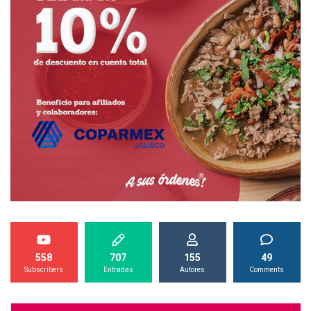
558
707
155
49
Subscribers
Entradas
Autores
Comments