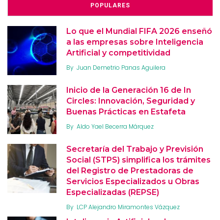
POPULARES
Lo que el Mundial FIFA 2026 enseñó
a las empresas sobre Inteligencia
Artificial y competitividad
By
Juan Demetrio Panas Aguilera
Inicio de la Generación 16 de In
Circles: Innovación, Seguridad y
Buenas Prácticas en Estafeta
By
Aldo Yael Becerra Márquez
Secretaría del Trabajo y Previsión
Social (STPS) simplifica los trámites
del Registro de Prestadoras de
Servicios Especializados u Obras
Especializadas (REPSE)
By
LCP Alejandro Miramontes Vázquez