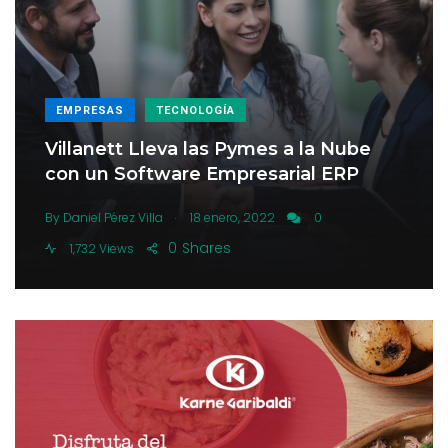
EMPRESAS
TECNOLOGÍA
Villanett Lleva las Pymes a la Nube
con un Software Empresarial ERP
.
By
Daniel Pérez Villa
18 enero, 2022
0
0
Shares
1,732 Views