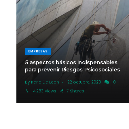
EMPRESAS
5 aspectos básicos indispensables
para prevenir Riesgos Psicosociales
.
By
Karla De Leon
22 octubre, 2020
0
4,283 Views
7
Shares