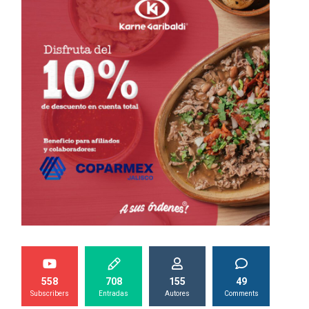
558
708
155
49
Subscribers
Entradas
Autores
Comments